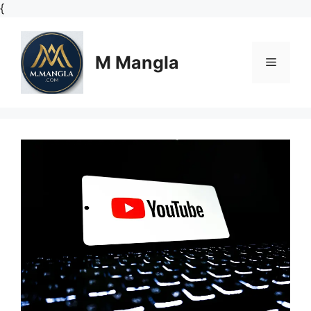
Skip
{
to
content
M Mangla
Menu